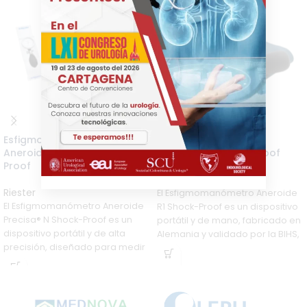
Esfigmomanómetro
Esfigmomanómetro
Aneroide Precisa® N Shock-
Aneroide R1 Shock-Proof
Proof
Riester
Riester
El Esfigmomanómetro Aneroide
El Esfigmomanómetro Aneroide
R1 Shock-Proof es un dispositivo
Precisa® N Shock-Proof es un
portátil y de mano, fabricado en
dispositivo portátil y de alta
Alemania y validado por la BIHS,
precisión, diseñado para medir
diseñado para resistir impactos
la presión arterial de forma
(hasta 120 cm de caída) sin
manual en entornos médicos
perder precisión (±3 mmHg).
exigentes. Su tecnología a
Con tecnología patentada a
prueba de golpes garantiza
prueba de golpes, ducto de aire