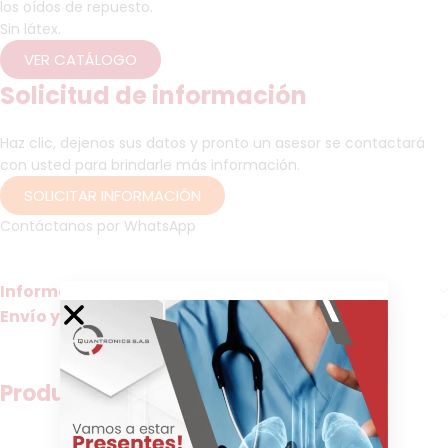
los oídos de repuesto.
Sin látex.
VER CATÁLOGO
Solicitud de información
Haz clic, dejenos sus datos y pronto un asesor se contactará
con usted para brindarle más información.
SOLICITAR INFORMACIÓN
Contáctanos por WhatsApp
fonendoscopios, stetos, fonendos
Información adicional
Envío y Entrega
Productos relacionados