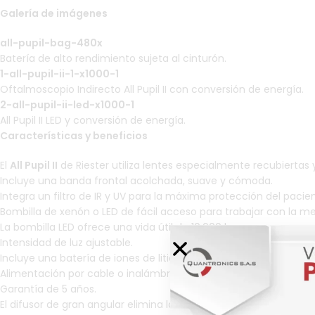
Galería de imágenes
all-pupil-bag-480x
Batería de alto rendimiento sujeta al cinturón.
1-all-pupil-ii-1-x1000-1
Oftalmoscopio Indirecto All Pupil II con conversión de energía.
2-all-pupil-ii-led-x1000-1
All Pupil II LED y conversión de energía.
Características y beneficios
El
All Pupil II
de Riester utiliza lentes especialmente recubiertas
Incluye una banda frontal acolchada, suave y cómoda.
Integra un filtro de IR y UV para la máxima protección del pacie
Bombilla de xenón o LED de fácil acceso para trabajar con la me
La bombilla LED ofrece una vida útil de 10,000 horas.
Intensidad de luz ajustable.
Incluye una batería de iones de litio de alto rendimiento.
Alimentación por cable o inalámbrica.
Garantía de 5 años.
El difusor de gran angular elimina las sombras en el borde de 