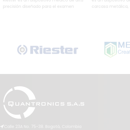
Riester es un dispositivo médico de alta
es un dispositivo 
precisión diseñado para el examen
carcasa metálica,
detallado de lesiones cutáneas. Con
compacto y ligero
calidad alemana, iluminación LED
profesionales de l
brillante y un diseño ergonómico, es
alta precisión en l
esencial para el diagnóstico temprano
presión arterial. 
de afecciones como el melanoma,
de inflado rápido, 
permitiendo además la captura de
facilitar la lectura
imágenes de alta calidad a través de
protege la válvula
smartphones.
tamaño para una óp
Además, su superfi
una fácil desinfec
margen de error 
está disponible en v
todo ello aprobado 
en un práctico estu
Calle 23A No. 75-38. Bogotá, Colombia