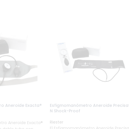
o Aneroide Exacta®
Esfigmomanómetro Aneroide Precisa
N Shock-Proof
Riester
tro Aneroide Exacta®
El Esfigmomanómetro Aneroide Precis