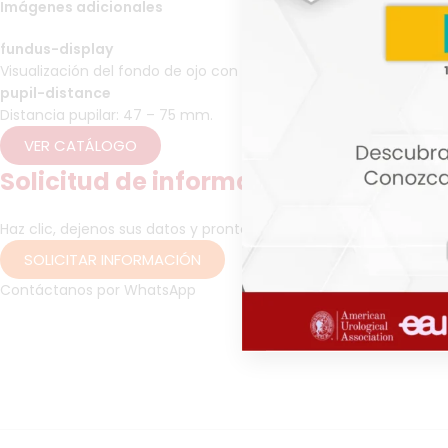
Imágenes adicionales
fundus-display
Visualización del fondo de ojo con lente de Vilk: 1 con difusor, 2 s
pupil-distance
Distancia pupilar: 47 – 75 mm.
VER CATÁLOGO
Solicitud de información
Haz clic, dejenos sus datos y pronto un asesor se contactará c
SOLICITAR INFORMACIÓN
Contáctanos por WhatsApp
Oftalmoscopio ri-scope® L, dispositivo de examen ocular, diagnó
glaucoma, evaluación de retinopatía, análisis del nervio óptico,
oculares, consulta oftalmológica, cirugía ocular, oftalmólogo, 
profesional de la salud visual, exámenes de fondo de ojo, det