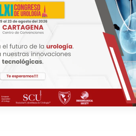
in difusor.
on usted para brindarle más información.
stico oftalmológico, imagen digital de retina, examen del fondo
 oftalmoscopía, diagnóstico de cataratas, evaluación visual, ser
optometrista, médico oftalmólogo, especialista en retina, técnic
ección temprana de enfermedades oculares, seguimiento de retin