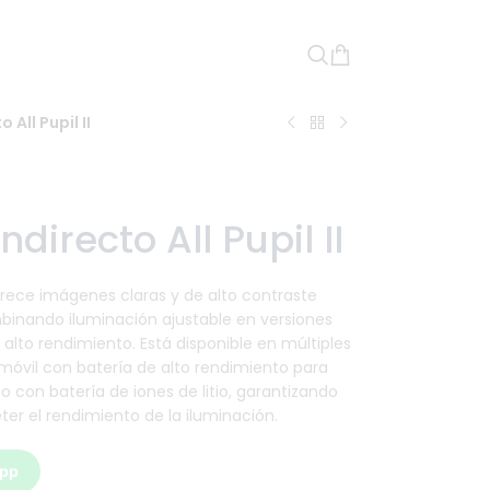
All Pupil II
directo All Pupil II
 ofrece imágenes claras y de alto contraste
ombinando iluminación ajustable en versiones
alto rendimiento. Está disponible en múltiples
 móvil con batería de alto rendimiento para
con batería de iones de litio, garantizando
r el rendimiento de la iluminación.
App