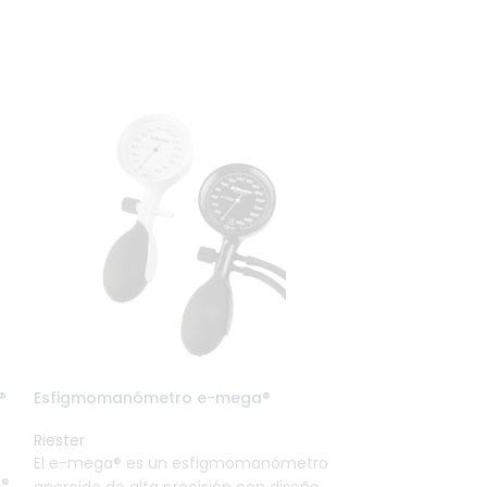
®
Esfigmomanómetro e-mega®
Esfigmomanóm
Riester
Riester
El e-mega® es un esfigmomanómetro
Esfigmomanóme
a®