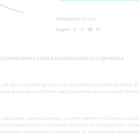
Categoría:
Riester
Seguir:
CIÓN
INFORMACIÓN ADICIONAL
ENVÍO Y ENTREGA
e alto contraste gracias a la óptica líder mundial de Keeler. El 
sta ahora, ahora también está disponible en una versión innov
 cable para uso estacionario, o como versión móvil con una bat
 una libertad de movimiento absoluta sin compromisos. En esta 
al para mayor comodidad, manteniendo un rendimiento de ilumin