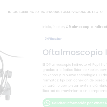
INICIO
SOBRE NOSOTROS
PRODUCTOS
SERVICIOS
CONTACTO
Inicio
/
Riester
/
Oftalmoscopio Indirecto 
Oftalmoscopio In
El Oftalmoscopio Indirecto All Pupil II
gracias a la óptica líder de Keeler, c
de xenón y la nueva tecnología LED de 
formatos: fijo con conexión de pared,
cinturón o completamente inalámbrico 
libertad de movimiento sin compromete
Solicitar información por Whats