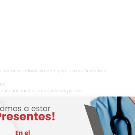
 y cortadas individualmente para una visión óptima.
nte.
nor cantidad de interrupciones posible.
la lente, ampliando considerablemente el campo de visión (se m