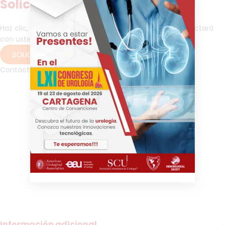
Solicitud de información
Haz clic, dejenos sus datos y pronto un asesor se contactará
con usted para brindarle más información.
SOLICITAR INFORMACIÓN
Contáctanos por WhatsApp
Otoscopio Digital RCS-100, dispositivo de otoscopia digital,
cámara médica para otoscopia, examen del oído, diagnóstico
auditivo, evaluación de la membrana timpánica, detección de
otitis, exámenes otorrinolaringológicos, diagnóstico de
infecciones del oído, manejo de cuerpos extraños, evaluación
de cerumen impactado, reparación del tímpano, tratamientos
de otitis media, monitoreo auditivo, servicios de otoscopia,
procedimientos de diagnóstico auditivo, control de la audición,
otorrinolaringología, audiólogo, médico otorrinolaringólogo,
pediatra, médico de atención primaria, cirujano otológico,
técnico en audiología, consulta otológica, servicio de
diagnóstico auditivo, tratamiento de infecciones del oído
Información adicional