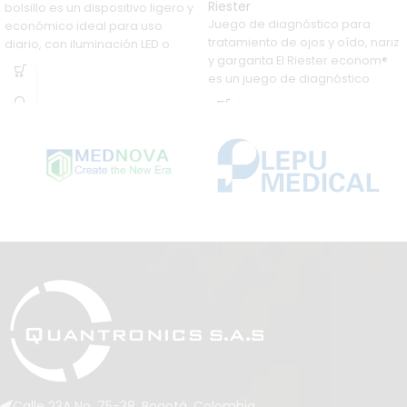
Riester
bolsillo es un dispositivo ligero y
Juego de diagnóstico para
económico ideal para uso
tratamiento de ojos y oído, nariz
diario, con iluminación LED o
y garganta El Riester econom®
Xenón y aumento de 3x para
es un juego de diagnóstico
una visión óptima. Su óptica de
precisión sellada y pivotable,
junto con su diseño compacto
que utiliza pilas alcalinas AA y un
clip para bolsillo, lo hacen
perfecto para llevarlo a
cualquier lugar. Además, viene
en un estuche con cierre de
velcro y se suministra con 10
espéculos desechables.
Calle 23A No. 75-38. Bogotá, Colombia