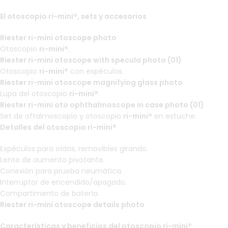
El otoscopio ri-mini®, sets y accesorios
Riester ri-mini otoscope photo
Otoscopio
ri-mini®
.
Riester ri-mini otoscope with specula photo (01)
Otoscopio
ri-mini®
con espéculos.
Riester ri-mini otoscope magnifying glass photo
Lupa del otoscopio
ri-mini®
.
Riester ri-mini oto ophthalmoscope in case photo (01)
Set de oftalmoscopio y otoscopio
ri-mini®
en estuche.
Detalles del otoscopio ri-mini®
Espéculos para oídos, removibles girando.
Lente de aumento pivotante.
Conexión para prueba neumática.
Interruptor de encendido/apagado.
Compartimento de batería.
Riester ri-mini otoscope details photo
Características y beneficios del otoscopio ri-mini®