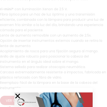
ri-mini®
con iluminación Xenon de 2.5 V.
Fibra óptica para un haz de luz óptimo y una transmisión
eficiente, combinada con la lámpara para producir una luz de
examen fría similar a la luz del día, brindando una experiencia
cómoda para el paciente.
Lente de aumento removible con un aumento de 2.5x.
Opción de insertar instrumentos externos cuando se retira la
lente de aumento.
Acoplamiento de rosca para una fijación segura al mango.
Anillo de ajuste robusto para posicionar la cabeza del
instrumento en el ángulo ideal sobre el mango.
Sistema sellado para realizar otoscopia neumática.
Carcasa extremadamente resistente a impactos, fabricada en
plástico reforzado con fibra de vidrio.
Reemplazo fácil de la lámpara en la base de la cabeza del
instrumento.
VER CATÁLOGO