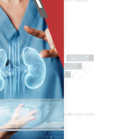
Brazalete de Velcro de dos tubos
Riester
Brazalete desinfectable de una sola
pieza de un tubo
Riester