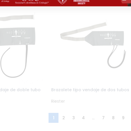
ndaje de doble tubo
Brazalete tipo vendaje de dos tubos
Riester
1
2
3
4
…
7
8
9