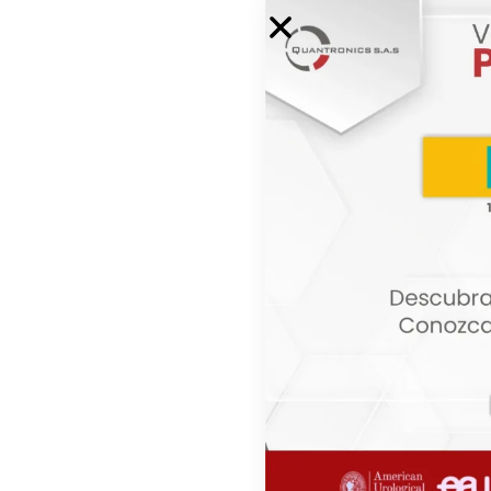
Brazalete con ga
Riester
Brazalete de Velc
Riester