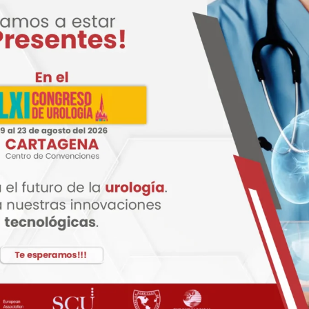
ncho de un tubo
Brazalete de Velcro de doble tubo
Riester
ro de un tubo
Brazalete desinfectable de una sola
pieza de dos tubos
Riester