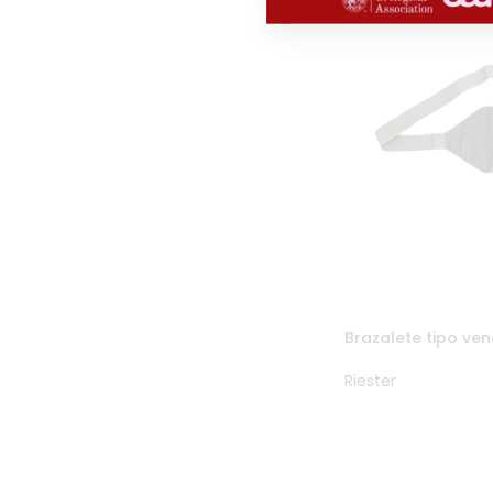
Brazalete tipo ve
Riester