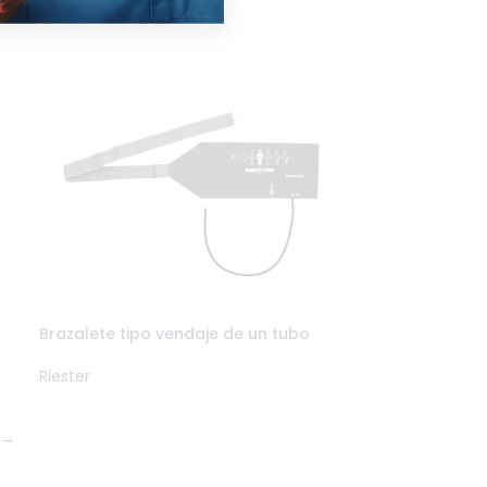
Brazalete tipo vendaje de un tubo
Riester
→