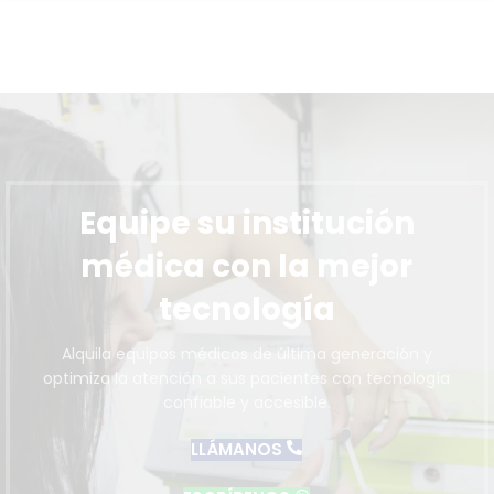
Equipe su institución
médica con la mejor
tecnología
Alquila equipos médicos de última generación y
optimiza la atención a sus pacientes con tecnología
confiable y accesible.
LLÁMANOS