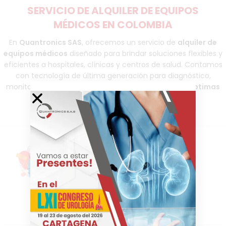
SERVICIO DE ALQUILER DE EQUIPOS
MÉDICOS EN COLOMBIA
En
Quantronics SAS
, ofrecemos un servicio de
alquiler de
equipos médicos
diseñado para brindar soluciones flexibles y
eficientes a hospitales, clínicas y centros de salud. Contamos
con tecnología de última generación para diagnóstico,
monitoreo y tratamiento, garantizando equipos en
óptimas
condiciones y listos para su uso inmediato
.
Más de 15 años de experiencia en
tecnología médica.