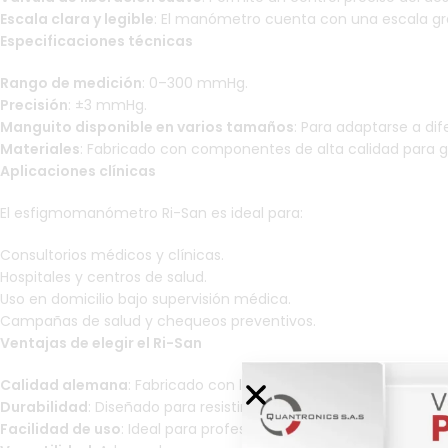
Escala clara y legible
: El manómetro cuenta con una escala gran
Especificaciones técnicas
Rango de medición
: 0–300 mmHg.
Precisión
: ±3 mmHg.
Manguito disponible en varios tamaños
: Para adaptarse a dif
Materiales
: Fabricado con componentes de alta calidad para gar
Aplicaciones clínicas
El esfigmomanómetro Ri-San es ideal para:
Consultorios médicos y clínicas.
Hospitales y centros de salud.
Uso en domicilio bajo supervisión médica.
Campañas de salud y chequeos preventivos.
Ventajas de elegir el Ri-San
Calidad alemana
: Fabricado con los más altos estándares de ca
Durabilidad
: Diseñado para resistir el uso intensivo en entorno
Facilidad de uso
: Ideal para profesionales de la salud que requ