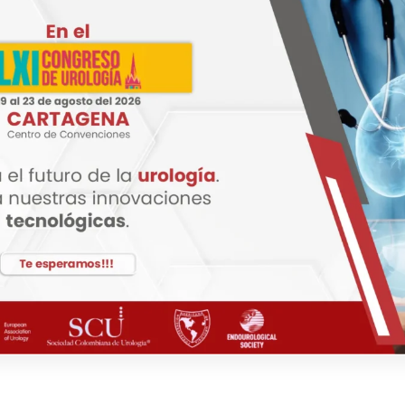
sde niños hasta adultos.
ándose de que quede ajustado pero no demasiado apretado.
rada.
os de Korotkoff.
ca (desaparición de los sonidos).
ectante médico.
mas.
ace el manguito si muestra signos de desgaste
on usted para brindarle más información.