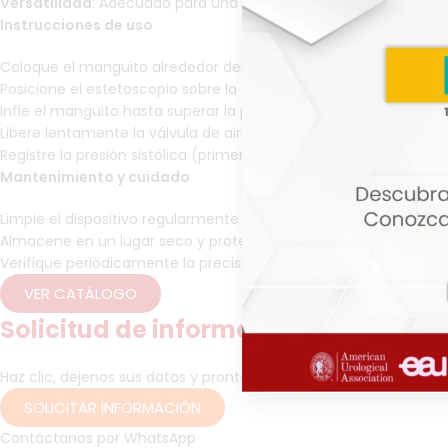
Versatilidad
: Adecuado para una amplia gama de pacientes, de
Instrucciones de uso
Coloque el manguito alrededor del brazo del paciente, asegur
Posicione el estetoscopio sobre la arteria braquial.
Infle el manguito hasta superar la presión arterial sistólica espe
Libere lentamente la válvula de aire mientras escucha los sonid
Registre la presión sistólica (primer sonido) y la presión diastóli
Mantenimiento y cuidado
Limpie el dispositivo regularmente con un paño suave y desinf
Almacene en un lugar seco y protegido de temperaturas extre
Verifique periódicamente la precisión del manómetro y reempl
VER CATÁLOGO
Solicitud de información
Haz clic, dejenos sus datos y pronto un asesor se contactará c
SOLICITAR INFORMACIÓN
Contáctanos por WhatsApp