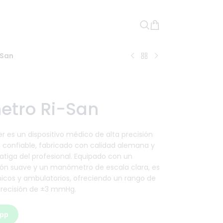
-San
tro Ri-San
 es un dispositivo médico de alta precisión
a confiable, fabricado con calidad alemana y
tiga del profesional. Equipado con un
ión suave y un manómetro de escala clara, es
ínicos y ambulatorios, ofreciendo un rango de
recisión de ±3 mmHg.
App