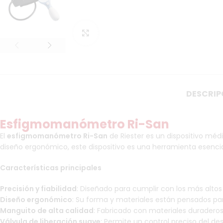
Haga Click para agrandar
DESCRIP
Esfigmomanómetro Ri-San
El
esfigmomanómetro Ri-San
de Riester es un dispositivo médi
diseño ergonómico, este dispositivo es una herramienta esencial
Características principales
Precisión y fiabilidad
: Diseñado para cumplir con los más altos
Diseño ergonómico
: Su forma y materiales están pensados par
Manguito de alta calidad
: Fabricado con materiales duraderos
Válvula de liberación suave
: Permite un control preciso del de