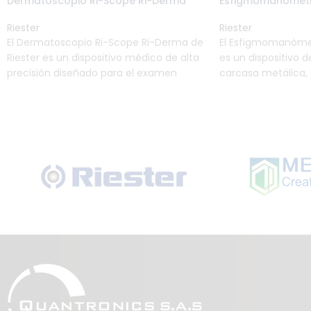
Dermatoscopio Ri-Scope Ri-Derma
Esfigmomanómetr
Riester
Riester
El Dermatoscopio Ri-Scope Ri-Derma de
El Esfigmomanóme
Riester es un dispositivo médico de alta
es un dispositivo 
precisión diseñado para el examen
carcasa metálica,
detallado de lesiones cutáneas. Con
compacto y ligero
calidad alemana, iluminación LED
profesionales de l
brillante y un diseño ergonómico, es
alta precisión en l
esencial para el diagnóstico temprano
presión arterial. 
de afecciones como el melanoma,
de inflado rápido, 
permitiendo además la captura de
facilitar la lectura
imágenes de alta calidad a través de
protege la válvula
smartphones.
tamaño para una óp
Además, su superfi
una fácil desinfec
margen de error 
está disponible en v
todo ello aprobado 
en un práctico estu