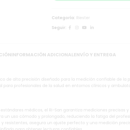
Categoría:
Riester
Seguir:
CIÓN
INFORMACIÓN ADICIONAL
ENVÍO Y ENTREGA
co de alta precisión diseñado para la medición confiable de la p
 para profesionales de la salud en entornos clínicos y ambulato
 estándares médicos, el Ri-San garantiza mediciones precisas y
a un uso cómodo y prolongado, reduciendo la fatiga del profesi
 y resistentes, asegura un ajuste perfecto y una medición preci
sinflado para obtener lecturas confiables.