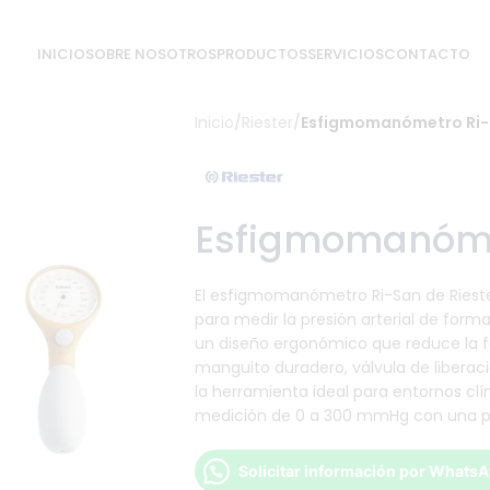
INICIO
SOBRE NOSOTROS
PRODUCTOS
SERVICIOS
CONTACTO
Inicio
/
Riester
/
Esfigmomanómetro Ri
Esfigmomanóme
El esfigmomanómetro Ri-San de Riester
para medir la presión arterial de form
un diseño ergonómico que reduce la fa
manguito duradero, válvula de liberac
la herramienta ideal para entornos cl
medición de 0 a 300 mmHg con una p
Solicitar información por Whats