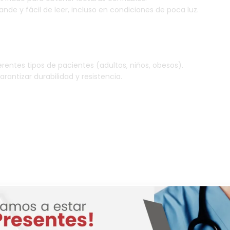
de y fácil de leer, incluso en condiciones de poca luz.
erentes tipos de pacientes (adultos, niños, obesos).
antizar durabilidad y resistencia.
lidad y precisión.
s médicos.
ieren mediciones rápidas y precisas.