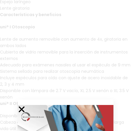
Espejo laríngeo
Lente giratoria
Características y beneficios
uni® I Otoscopio
Lente de aumento removible con aumento de 4x, giratoria en
ambos lados
Cubierta de vidrio removible para la inserción de instrumentos
externos
Adecuado para exámenes nasales al usar el espéculo de 9 mm
Sistema sellado para realizar otoscopia neumática
Incluye espéculos para oído con ajuste de acero inoxidable de
2, 3 y 4 mm
Disponible con lámpara de 2.7 V vacío, XL 2.5 V xenón o XL 3.5 V
xenón
uni® II Oftalmoscopio May
Disponible con lámpara de 2.5 V Xenón o 3.5 V Xenón
Cabeza de plástico ABS duradero y resistente para una larga
vida útil