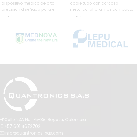
dispositivo médico de alta
doble tubo con carcasa
precisión diseñado para el
metálica, ahora más compacto
examen detallado de lesiones
y ligero, diseñado para
cutáneas. Con calidad alemana,
profesionales de la salud que
iluminación LED brillante y un
requieren alta precisión en la
diseño ergonómico, es esencial
medición de la presión arterial.
para el diagnóstico temprano
Cuenta con un sistema de
de afecciones como el
inflado rápido, pinza metálica
melanoma, permitiendo
para facilitar la lectura,
además la captura de
microfiltro que protege la
imágenes de alta calidad a
válvula y una escala de gran
través de smartphones.
tamaño para una óptima
legibilidad. Además, su
superficie pulida permite una
fácil desinfección, ofrece un
margen de error máximo de ±3
mmHg y está disponible en
versión libre de látex, todo ello
aprobado por la BIHS e incluido
Calle 23A No. 75-38. Bogotá, Colombia
en un práctico estuche de vinilo.
+57 601 4672702
info@quantronics-sas.com