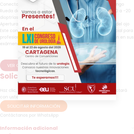
Conector de enchufe rápido para fijación segura al mango
Rueda de enfoque con lentes correctivos de 0 a +20 o 0 a -20
dioptrías
Apertura con círculo grande para el examen del fondo del ojo
Este conjunto de diagnóstico es una herramienta esencial para
profesionales médicos que buscan eficiencia y precisión en sus
exámenes clínicos.
VER CATÁLOGO
Solicitud de información
Haz clic, dejenos sus datos y pronto un asesor se contactará
con usted para brindarle más información.
SOLICITAR INFORMACIÓN
Contáctanos por WhatsApp
Información adicional