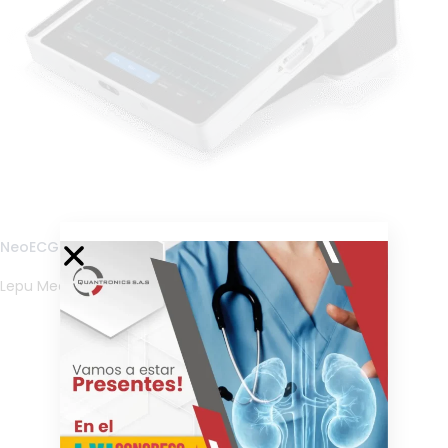
NeoECG T180 – ECG en Reposo Tablet
Lepu Medical