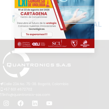
Calle 23A No. 75-38. Bogotá, Colombia
+57 601 4672702
info@quantronics-sas.com