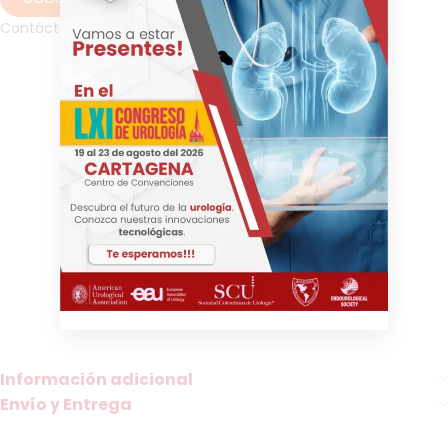
Contáctanos por WhatsApp
Termómetro timpánico, termómetro infrarrojo, termómetro
digital, termómetro de oído, ri-thermo® tymPRO/PRO+,
medición de temperatura timpánica, medición sin contacto,
medición de la temperatura corporal, termómetro clínico,
dispositivo médico de temperatura, medición de temperatura
en adultos, medición de temperatura en pediatría, tecnología
infrarroja, lectura rápida de temperatura, termómetro para
diagnósticos, control de fiebre, monitorización de infecciones,
médico general, pediatra, otorrinolaringólogo, enfermero,
técnico en salud, profesional de la salud, médico de urgencias,
consulta médica, exámenes clínicos, diagnóstico de fiebre,
seguimiento de enfermedades, atención hospitalaria,
telemedicina, monitoreo de pacientes, tratamiento de
infecciones, manejo de fiebre, control de salud.
Información adicional
Envío y Entrega