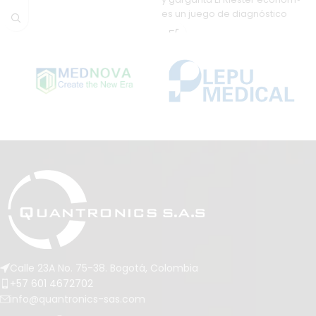
configuraciones de escritorio,
es un juego de diagnóstico
pared, riel o pedestal con
ruedas. Su diseño icónico y
acabado de alta gama lo
convierten en una opción
confiable para medir la presión
arterial en cualquier entorno
clínico.
Calle 23A No. 75-38. Bogotá, Colombia
+57 601 4672702
info@quantronics-sas.com