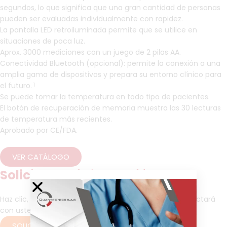
segundos, lo que significa que una gran cantidad de personas
pueden ser evaluadas individualmente con rapidez.
La pantalla LED retroiluminada permite que se utilice en
situaciones de poca luz.
Aprox. 3000 mediciones con un juego de 2 pilas AA.
Conectividad Bluetooth (opcional): permite la conexión a una
amplia gama de dispositivos y prepara su entorno clínico para
el futuro.
1
Se puede tomar la temperatura en todo tipo de pacientes.
El botón de recuperación de memoria muestra las 30 lecturas
de temperatura más recientes.
Aprobado por CE/FDA.
VER CATÁLOGO
Solicitud de información
Haz clic, dejenos sus datos y pronto un asesor se contactará
con usted para brindarle más información.
SOLICITAR INFORMACIÓN