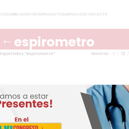
CIO
SOBRE NOSOTROS
PRODUCTOS
SERVICIOS
CONTACTO
espirometro
tiquetados “espirometro”
Mostrar
9
12