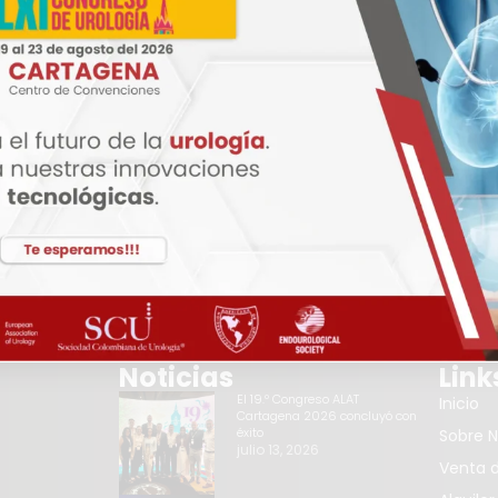
Noticias
Link
El 19.º Congreso ALAT
Inicio
Cartagena 2026 concluyó con
éxito
Sobre N
julio 13, 2026
Venta d