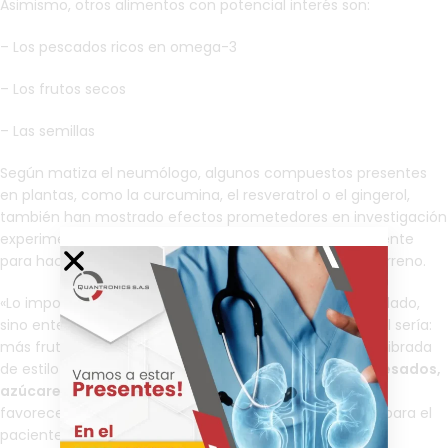
Asimismo, otros alimentos con potencial interés son:
– Los pescados ricos en omega-3
– Los frutos secos
– Las semillas
Según matiza el neumólogo, algunos compuestos presentes
en plantas, como la curcumina, el resveratrol o el gingerol,
también han mostrado efectos prometedores en investigación
experimental, aunque todavía no tenemos base suficiente
para hacer recomendaciones clínicas firmes en ese terreno.
«Lo importante, por tanto, no es buscar un alimento aislado,
sino entender el conjunto. En la práctica, el mensaje útil sería:
más frutas y verduras cada día, una alimentación equilibrada
de estilo mediterráneo y
menos productos ultraprocesados,
azúcares añadidos y grasas saturadas
, que pueden
favorecer un entorno inflamatorio menos beneficioso para el
paciente asmático», resume.