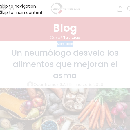
Skip to navigation
MENÚ
Skip to main content
Blog
Casa
/
Noticias
NOTICIAS
Un neumólogo desvela los
alimentos que mejoran el
asma
Quantronics S.A.S
En marzo 9, 2026