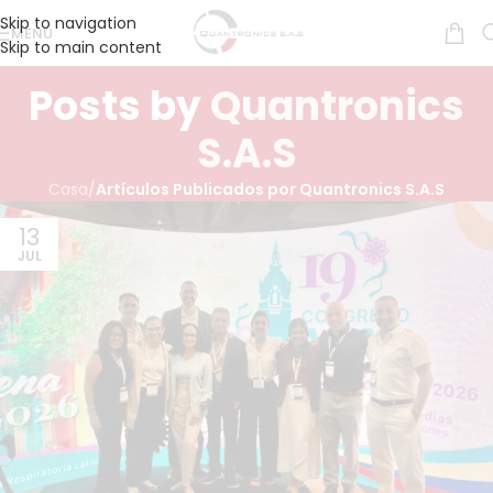
Skip to navigation
MENÚ
Skip to main content
Posts by
Quantronics
S.A.S
Casa
/
Artículos Publicados por Quantronics S.A.S
13
JUL