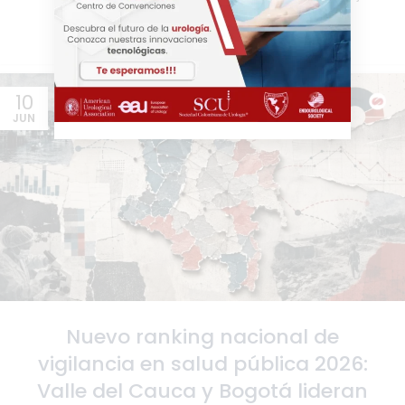
conjunto en áreas como saneamiento, sa...
SEGUIR LEYENDO
10
JUN
Nuevo ranking nacional de
vigilancia en salud pública 2026:
Valle del Cauca y Bogotá lideran