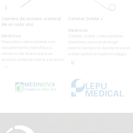
Camisa de acceso ureteral
Cateter Doble J
de un solo uso
Mednova
Mednova
Catéter Doble J descartable
Dispositivo descartable con
diseñado para el drenaje
recubrimiento hidrofílico y
interno temporal desde la unión
refuerzo de acero para un
ureteropélvica hasta la vejiga,
acceso ureteral suave y preciso.
con gran luz interna, flujo suave y
Punta cónica ajustable y
máxima biocompatibilidad.
marcación de profundidad para
facilitar la inserción de
endoscopios en
procedimientos urológicos.