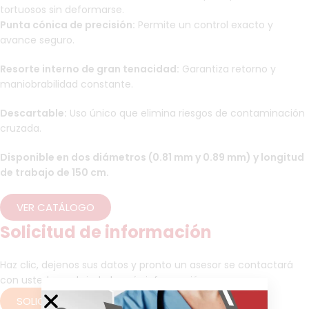
tortuosos sin deformarse.
Punta cónica de precisión:
Permite un control exacto y
avance seguro.
Resorte interno de gran tenacidad:
Garantiza retorno y
maniobrabilidad constante.
Descartable:
Uso único que elimina riesgos de contaminación
cruzada.
Disponible en dos diámetros (0.81 mm y 0.89 mm) y longitud
de trabajo de 150 cm.
VER CATÁLOGO
Solicitud de información
Haz clic, dejenos sus datos y pronto un asesor se contactará
con usted para brindarle más información.
SOLICITAR INFORMACIÓN