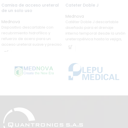
Camisa de acceso ureteral
Cateter Doble J
de un solo uso
Mednova
Mednova
Catéter Doble J descartable
Dispositivo descartable con
diseñado para el drenaje
recubrimiento hidrofílico y
interno temporal desde la unión
refuerzo de acero para un
ureteropélvica hasta la vejiga,
acceso ureteral suave y preciso.
con gran luz interna, flujo suave y
Punta cónica ajustable y
máxima biocompatibilidad.
marcación de profundidad para
facilitar la inserción de
endoscopios en
procedimientos urológicos.