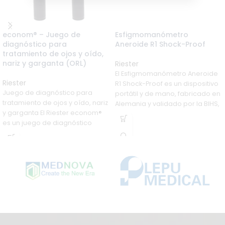
econom® – Juego de
Esfigmomanómetro
diagnóstico para
Aneroide R1 Shock-Proof
tratamiento de ojos y oído,
nariz y garganta (ORL)
Riester
El Esfigmomanómetro Aneroide
Riester
R1 Shock-Proof es un dispositivo
Juego de diagnóstico para
portátil y de mano, fabricado en
tratamiento de ojos y oído, nariz
Alemania y validado por la BIHS,
y garganta El Riester econom®
diseñado para resistir impactos
es un juego de diagnóstico
(hasta 120 cm de caída) sin
perder precisión (±3 mmHg).
Con tecnología patentada a
prueba de golpes, ducto de aire
patentado, inflado rápido y
ergonómico, y una válvula de
liberación suave, ofrece
mediciones exactas y
duraderas. Disponible en blanco
o negro, con amplia selección
de manguitos, viene con un