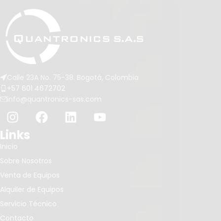
estuche de vinilo y cuenta con
una garantía de 5 años en
calibración, respaldado por el
Premio de Diseño Focus Green
Silver 2008.
Calle 23A No. 75-38. Bogotá, Colombia
+57 601 4672702
info@quantronics-sas.com
Links
Inicio
Sobre Nosotros
Venta de Equipos
Alquiler de Equipos
Servicio Técnico
Contacto