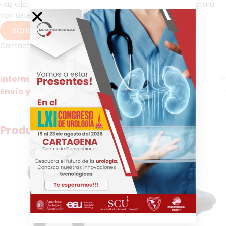
Haz clic, dejenos sus datos y pronto un asesor se contactará
con usted para brindarle más información.
SOLICITAR INFORMACIÓN
Contáctanos por WhatsApp
fonendoscopios, stetos, fonendos
Información adicional
Envío y Entrega
Productos relacionados