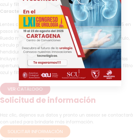
azul y filtro de polarización.
Características del L3:
Lentes correctivas para 89 valores de dioptrías: Más 1-45 en
pasos individuales, Menos 1-44 en pasos individuales.
Rueda manual de apertura fácil de operar con semicírculo,
círculo pequeño/mediano/grande, estrella de fijación,
hendidura y rejilla.
Incluye rueda de filtro que se puede activar para todas las
aperturas con visualización de símbolos, filtro rojo-libre, filtro
azul y filtro de polarización.
VER CATÁLOGO
Solicitud de información
Haz clic, dejenos sus datos y pronto un asesor se contactará
con usted para brindarle más información.
SOLICITAR INFORMACIÓN