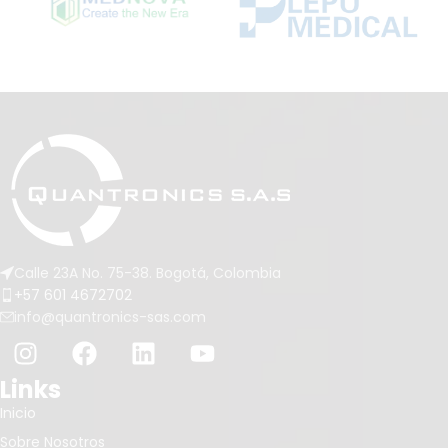
para el diagnóstico temprano
duplex® baby, ofreciendo
de afecciones como el
opciones de manómetros
melanoma, permitiendo
(minimus® II, precisa® N o e-
además la captura de
mega®) que garantizan
imágenes de alta calidad a
mediciones precisas hasta 300
través de smartphones.
mmHg (±3 mmHg de error), una
membrana resistente hasta 600
mmHg y un microfiltro que
protege la válvula, asegurando
una evaluación confiable y
segura de la presión arterial en
pacientes pediátricos.
Calle 23A No. 75-38. Bogotá, Colombia
+57 601 4672702
info@quantronics-sas.com
Links
Inicio
Sobre Nosotros