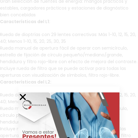
Gran selección de fuentes de energía: mangos prácticos y
estables, cargadores prácticos y estaciones de diagnóstico
bien concebidas
Características del L1:
Rueda de dioptrías con 29 lentes correctivas: Más 1-10, 12, 15, 20,
40; Menos 1-10, 15, 20, 25, 30, 35
Rueda manual de apertura fácil de operar con semicírculo,
estrella de fijación de círculo pequeño/mediano/grande,
hendidura y filtro rojo-libre con efecto de mejora del contraste.
Incluye rueda de filtro que se puede activar para todas las
aperturas con visualización de símbolos, filtro rojo-libre.
Características del L2:
Rueda de dioptrías con 29 lentes correctivas: Más 1-10, 12, 15, 20,
40; Menos 1-10, 15, 20, 25, 30, 35
Rueda manual de apertura fácil de operar con semicírculo,
círculo pequeño/mediano/grande, estrella de fijación y
hendidura.
Incluye rueda de filtro que se puede activar para todas las
aperturas con visualización de símbolos, filtro rojo-libre, filtro