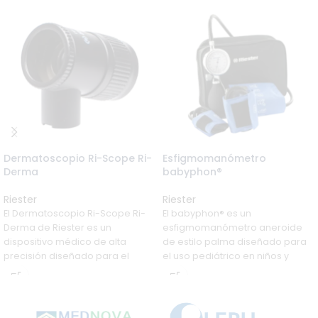
Dermatoscopio Ri-Scope Ri-
Esfigmomanómetro
Derma
babyphon®
Riester
Riester
El Dermatoscopio Ri-Scope Ri-
El babyphon® es un
Derma de Riester es un
esfigmomanómetro aneroide
dispositivo médico de alta
de estilo palma diseñado para
precisión diseñado para el
el uso pediátrico en niños y
examen detallado de lesiones
bebés. Viene equipado con
cutáneas. Con calidad alemana,
manguitos Velcro® adaptados a
iluminación LED brillante y un
diferentes edades y es
diseño ergonómico, es esencial
compatible con el estetoscopio