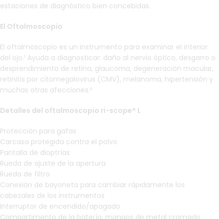
estaciones de diagnóstico bien concebidas.
El Oftalmoscopio
El oftalmoscopio es un instrumento para examinar el interior
del ojo.¹ Ayuda a diagnosticar: daño al nervio óptico, desgarro o
desprendimiento de retina, glaucoma, degeneración macular,
retinitis por citomegalovirus (CMV), melanoma, hipertensión y
muchas otras afecciones.²
Detalles del oftalmoscopio ri-scope® L
Protección para gafas
Carcasa protegida contra el polvo
Pantalla de dioptrías
Rueda de ajuste de la apertura
Rueda de filtro
Conexión de bayoneta para cambiar rápidamente los
cabezales de los instrumentos
Interruptor de encendido/apagado
Compartimento de la batería, mangos de metal cromado