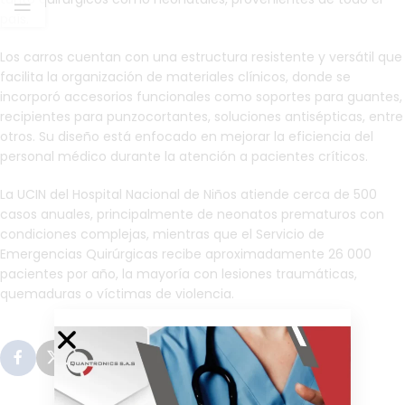
país.
Los carros cuentan con una estructura resistente y versátil que
facilita la organización de materiales clínicos, donde se
incorporó accesorios funcionales como soportes para guantes,
recipientes para punzocortantes, soluciones antisépticas, entre
otros. Su diseño está enfocado en mejorar la eficiencia del
personal médico durante la atención a pacientes críticos.
La UCIN del Hospital Nacional de Niños atiende cerca de 500
casos anuales, principalmente de neonatos prematuros con
condiciones complejas, mientras que el Servicio de
Emergencias Quirúrgicas recibe aproximadamente 26 000
pacientes por año, la mayoría con lesiones traumáticas,
quemaduras o víctimas de violencia.