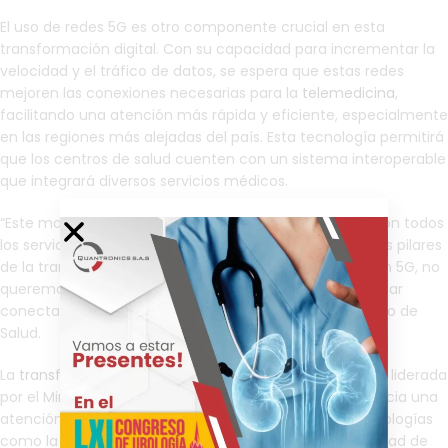
El uso de redes 5G es otro componente crucial en esta
transformación digital. Con su capacidad para incrementar la
velocidad y el tráfico de datos, se espera que estas redes
mejoren las conexiones necesarias para la
telemedicina
,
facilitando una atención más rápida y eficiente, especialmente
en las regiones más alejadas del país. Esta tecnología permitirá
que los centros de salud cuenten con un sistema interoperable
que integrará diversos servicios médicos.
“Este modelo de formación digital, que tiene que ver con todos
los servicios,
telemedicina
y atención primaria, sobre los pilares
de la transformación. Esperamos estar conectados con 5G, no
queremos que ningún puesto de salud se quede sin estar
conectado”, detalló Guillermo Alfonso Jaramillo, ministro de
Salud.
La
transformación digital del sector salud
en Colombia, liderada
por el Ministerio TIC, representa un paso importante hacia una
atención médica más inclusiva y digital. El uso de tecnologías
como la IA y las redes 5G no solo busca mejorar la calidad de