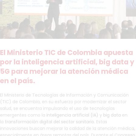
El Ministerio TIC de Colombia apuesta
por la inteligencia artificial, big data y
5G para mejorar la atención médica
en el país.
El Ministerio de Tecnologías de Información y Comunicación
(TIC) de Colombia, en su esfuerzo por modernizar el sector
salud, se encuentra impulsando el uso de tecnologías
emergentes como la
inteligencia artificial (IA)
y
big data
en
la
transformación digital del sector sanitario
. Estas
innovaciones buscan mejorar la calidad de la atención médica,
especialmente en áreas remotas del país. Durante el Congreso