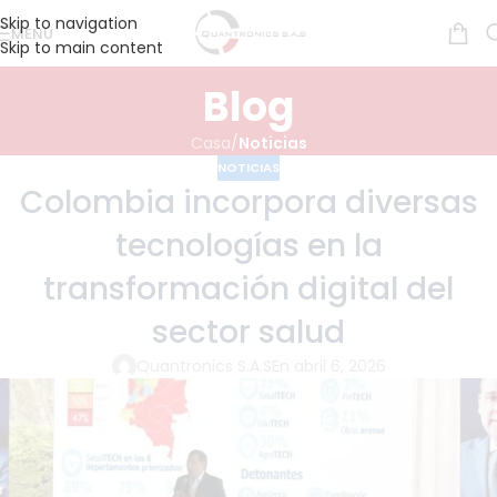
Skip to navigation
MENÚ
Skip to main content
Blog
Casa
/
Noticias
NOTICIAS
Colombia incorpora diversas
tecnologías en la
transformación digital del
sector salud
Quantronics S.A.S
En abril 6, 2026