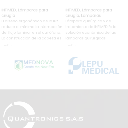
INFIMED
,
Lámparas para
INFIMED
,
Lámparas para
cirugía
cirugía
,
Lámparas
El diseño ergonómico de la luz
Lámpara quirúrgica y de
reduce al mínimo la interrupción
tratamiento de INFIMED Es la
del flujo laminar en el quirófano.
solución económica de las
La construcción de la cabeza es
lámparas quirúrgicas
cerrada, compuesta por
modernas. El cabezal de luz
elementos sólidos,
permanentemente montados