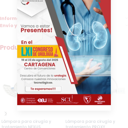
quirúrgica.
Información adicional
Envío y Entrega
Productos relacionados
Lámpara para cirugía y
Lámpara para cirugía y
tratamiento NEXUS
tratamiento PROXY