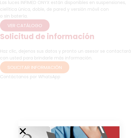
Las luces INFIMED ONYX están disponibles en suspensiones,
cielítica única, doble, de pared y versión móvil con
o sin batería.
VER CATÁLOGO
Solicitud de información
Haz clic, dejenos sus datos y pronto un asesor se contactará
con usted para brindarle más información.
SOLICITAR INFORMACIÓN
Contáctanos por WhatsApp
Lámparas quirúrgicas, luces quirúrgicas, lámparas para
quirófano, iluminación quirúrgica, lámparas médicas, sistemas
de iluminación para cirugía, focos quirúrgicos, lámparas de
cirugía, luces para procedimientos quirúrgicos, iluminación para
intervenciones, lámparas para sala de operaciones, lámparas
de tratamiento, luces de tratamiento, iluminación médica,
lámparas clínicas, focos para exámenes, lámparas LED
médicas, cirugía, intervención quirúrgica, procedimiento
quirúrgico, operación, tratamiento invasivo, especialidad